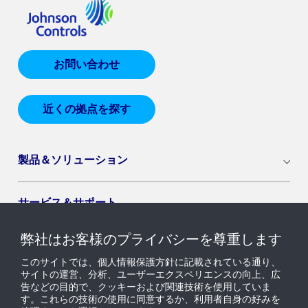
お問い合わせ
近くの拠点を探す
製品＆ソリューション
サービス＆サポート
弊社はお客様のプライバシーを尊重します
導入セグメント
このサイトでは、個人情報保護方針に記載されている通り、
サイトの運営、分析、ユーザーエクスペリエンスの向上、広
告などの目的で、クッキーおよび関連技術を使用していま
ニュース & インサイト
す。これらの技術の使用に同意するか、利用者自身の好みを