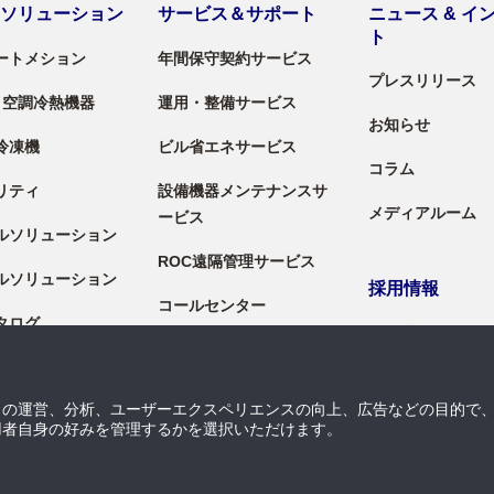
＆ソリューション
サービス＆サポート
ニュース & イ
ト
ートメション
年間保守契約サービス
プレスリリース
 / 空調冷熱機器
運用・整備サービス
お知らせ
冷凍機
ビル省エネサービス
コラム
リティ
設備機器メンテナンスサ
メディアルーム
ービス
ルソリューション
ROC遠隔管理サービス
ルソリューション
採用情報
コールセンター
タログ
採用情報
料
導入セグメント
トの運営、分析、ユーザーエクスペリエンスの向上、広告などの目的で
導入セグメント
用者自身の好みを管理するかを選択いただけます。