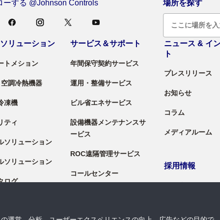
する @Johnson Controls
場所を探す
＆ソリューション
サービス＆サポート
ニュース & イ
ト
ートメション
年間保守契約サービス
プレスリリース
 / 空調冷熱機器
運用・整備サービス
お知らせ
冷凍機
ビル省エネサービス
コラム
リティ
設備機器メンテナンスサ
メディアルーム
ービス
ルソリューション
ROC遠隔管理サービス
ルソリューション
採用情報
コールセンター
タログ
採用情報
料
導入セグメント
トの運営、分析、ユーザーエクスペリエンスの向上、広告などの目的で