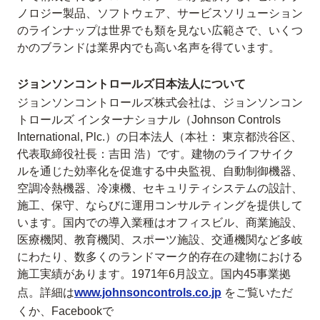
ノロジー製品、ソフトウェア、サービスソリューション
のラインナップは世界でも類を見ない広範さで、いくつ
かのブランドは業界内でも高い名声を得ています。
ジョンソンコントロールズ日本法人について
ジョンソンコントロールズ株式会社は、ジョンソンコン
トロールズ インターナショナル（Johnson Controls
International, Plc.）の日本法人（本社： 東京都渋谷区、
代表取締役社長：吉田 浩）です。建物のライフサイク
ルを通じた効率化を促進する中央監視、自動制御機器、
空調冷熱機器、冷凍機、セキュリティシステムの設計、
施工、保守、ならびに運用コンサルティングを提供して
います。国内での導入業種はオフィスビル、商業施設、
医療機関、教育機関、スポーツ施設、交通機関など多岐
にわたり、数多くのランドマーク的存在の建物における
施工実績があります。1971年6月設立。国内45事業拠
点。詳細は
www.johnsoncontrols.co.jp
をご覧いただ
くか、Facebookで