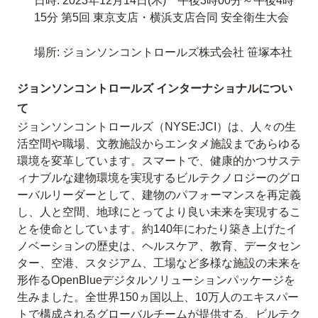
日時: 2023年12月14日(木) 午後3時00分～午後4時
15分 第5回 東京支店・横浜支店合同 安全衛生大会
場所: ジョンソンコントロールズ株式会社 笹塚本社
ジョンソンコントロールズ インターナショナルについ
て
ジョンソンコントロールズ（NYSE:JCI）は、人々の生
活空間や職場、文教施設からエンタメ施設まであらゆる
環境を変革しています。スマートで、健康的かつサステ
ィナブルな建物環境を実現するビルテクノロジーのグロ
ーバルリーダーとして、建物のパフォーマンスを再定義
し、人と空間、地球にとってより良い未来を実現するこ
とを使命としています。約140年にわたり築き上げたイ
ノベーションの歴史は、ヘルスケア、教育、データセン
ター、空港、スタジアム、工場など多様な施設の未来を
形作るOpenBlueデジタルソリューションパッケージを
生みました。全世界150ヵ国以上、10万人のエキスパー
トで構成されるグローバルチームが提供する、ビルテク