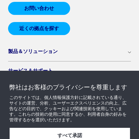
お問い合わせ
近くの拠点を探す
製品＆ソリューション
サービス＆サポート
弊社はお客様のプライバシーを尊重します
導入セグメント
このサイトでは、個人情報保護方針に記載されている通り、
サイトの運営、分析、ユーザーエクスペリエンスの向上、広
告などの目的で、クッキーおよび関連技術を使用していま
ニュース & インサイト
す。これらの技術の使用に同意するか、利用者自身の好みを
管理するかを選択いただけます。
採用情報
すべて承諾