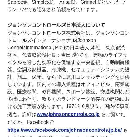
Sabroe®、Simplex®、 Ansul®、Grinnell®といったブ
ランド名でも認知され信頼を得ています。
ジョンソンコントロールズ日本法人について
ジョンソンコントロールズ株式会社は、ジョンソンコン
トロールズインターナショナル(Johnson
ControlsInternational, Plc.)の日本法人(本社：東京都渋
谷区、代表取締役社長：吉田 浩)です。建物のライフサ
イクルを通じた効率化を促進する中央監視、自動制御機
器、空調冷熱機器、冷凍機、セキュリティシステムの設
計、施工、保守、ならびに運用コンサルティングを提供
しています。国内での導入業種はオフィスビル、商業施
設、医療機関、教育機関、スポーツ施設、交通機関など
多岐にわたり、数多くのランドマーク的存在の建物にお
ける施工実績があります。1971年6月設立。国内45事業
拠点。詳細は
www.johnsoncontrols.co.jp
をご覧いた
だくか、Facebookで
https://www.facebook.com/johnsoncontrols.jp.be/
も