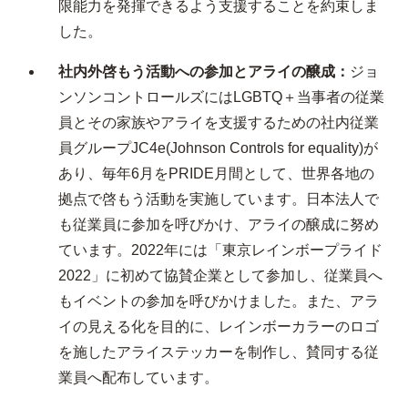
限能力を発揮できるよう支援することを約束しま
した。
社内外啓もう活動への参加とアライの醸成：
ジョ
ンソンコントロールズにはLGBTQ＋当事者の従業
員とその家族やアライを支援するための社内従業
員グループJC4e(Johnson Controls for equality)が
あり、毎年6月をPRIDE月間として、世界各地の
拠点で啓もう活動を実施しています。日本法人で
も従業員に参加を呼びかけ、アライの醸成に努め
ています。2022年には「東京レインボープライド
2022」に初めて協賛企業として参加し、従業員へ
もイベントの参加を呼びかけました。また、アラ
イの見える化を目的に、レインボーカラーのロゴ
を施したアライステッカーを制作し、賛同する従
業員へ配布しています。