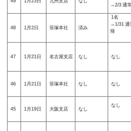
49
1月23日
九州支店
なし
→2/3 
1名
→1/31
48
1月2日
笹塚本社
済み
帰
47
1月21日
名古屋支店
なし
なし
46
1月21日
笹塚本社
なし
なし
なし
45
1月19日
大阪支店
なし