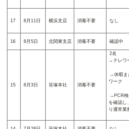
17
8月11日
横浜支店
消毒不要
なし
16
8月5日
北関東支店
消毒不要
確認中
2名
→テレワ
→休暇ま
ワーク
15
8月3日
笹塚本社
消毒不要
→PCR
を確認し
り通常業
14
7月28日
笹塚本社
消毒不要
なし