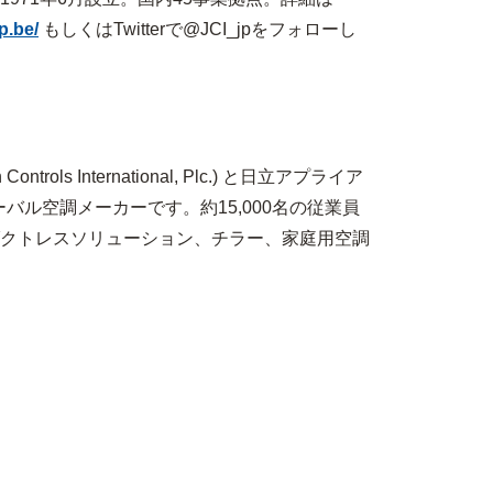
p.be/
もしくはTwitterで@JCI_jpをフォローし
Controls International, Plc.)
と日立アプライア
ーバル空調メーカーです。約
15,000
名の従業員
クトレスソリューション、チラー、家庭用空調