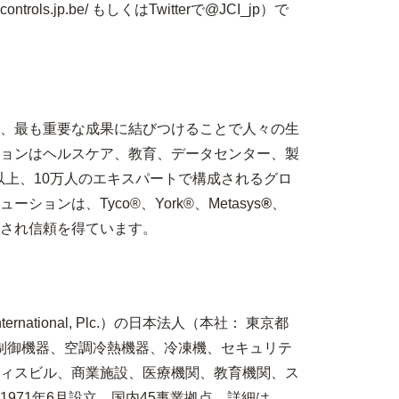
ols.jp.be/ もしくはTwitterで@JCI_jp）で
、最も重要な成果に結びつけることで人々の生
ョンはヘルスケア、教育、データセンター、製
以上、
10
万人のエキスパートで構成されるグロ
ューションは、
Tyco®
、
York®
、
Metasys
®
、
され信頼を得ています。
ational, Plc.）の日本法人（本社： 東京都
制御機器、空調冷熱機器、冷凍機、セキュリテ
ィスビル、商業施設、医療機関、教育機関、ス
71年6月設立。国内45事業拠点。詳細は