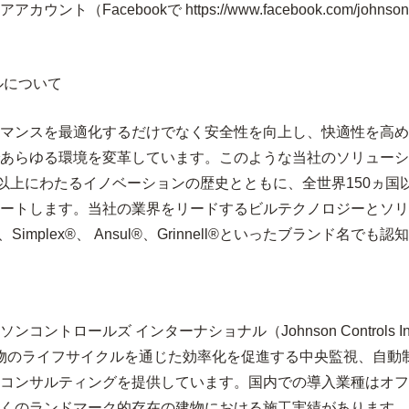
bookで https://www.facebook.com/johnsoncontr
ルについて
マンスを最適化するだけでなく安全性を向上し、快適性を高め
あらゆる環境を変革しています。このような当社のソリューシ
以上にわたるイノベーションの歴史とともに、全世界
150
ヵ国
ートします。当社の業界をリードするビルテクノロジーとソリ
、
Simplex®
、
Ansul®
、
Grinnell®
といったブランド名でも認知
ールズ インターナショナル（Johnson Controls Intern
建物のライフサイクルを通じた効率化を促進する中央監視、自動
コンサルティングを提供しています。国内での導入業種はオフ
くのランドマーク的存在の建物における施工実績があります。19