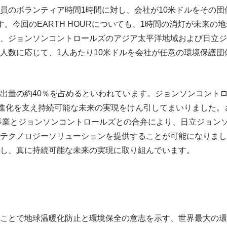
員のボランティア時間1時間に対し、会社が10米ドルをその
ます。今回のEARTH HOURについても、1時間の消灯が未来
、ジョンソンコントロールズのアジア太平洋地域および日立ジ
人数に応じて、1人あたり10米ドルを会社が任意の環境保護
出量の約40％を占めるといわれています。ジョンソンコント
の進化を支え持続可能な未来の実現をけん引してまいりました。さ
事業とジョンソンコントロールズとの合弁により、日立ジョン
テクノロジーソリューションを提供することが可能になりまし
し、真に持続可能な未来の実現に取り組んでいます。
ことで地球温暖化防止と環境保全の意志を示す、世界最大の環境