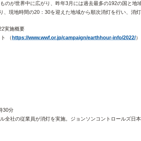
のが世界中に広がり、昨年3月には過去最多の192の国と地域が
始まり、現地時間の20：30を迎えた地域から順次消灯を行い、消
22
実施概要
イト （
https://www.wwf.or.jp/campaign/earthhour-info/2022/
）
時30分
ル全社の従業員が消灯を実施。ジョンソンコントロールズ日本