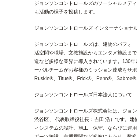
ジョンソンコントロールズのソーシャルメディアアカウント（Face
も活動の様子を投稿します。
ジョンソンコントロールズ インターナショナ
ジョンソンコントロールズは、建物のパフォー
活空間や職場、文教施設からエンタメ施設まで
造など多様な業界に導入されています。
130
年
ーバルチームがお客様のミッション達成をサポ
Ruskin®
、
Titus®
、
Frick®
、
Penn®
、
Sabroe®
ジョンソンコントロールズ日本法人について
ジョンソンコントロールズ株式会社は、ジョンソンコントロ
渋谷区、 代表取締役社長：吉田 浩）です。
ィシステムの設計、施工、保守、ならびに運用
ポーツ施設、交通機関など多岐にわたり、数多