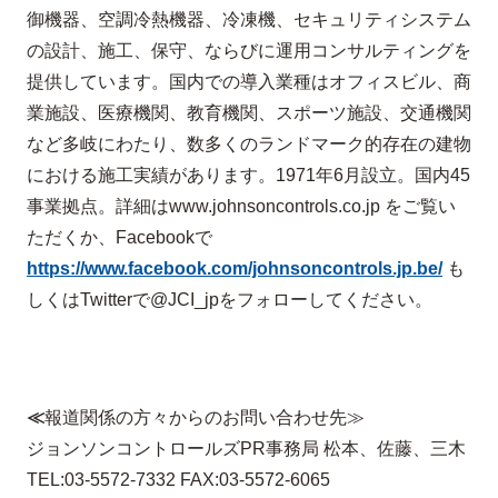
御機器、空調冷熱機器、冷凍機、セキュリティシステム
の設計、施工、保守、ならびに運用コンサルティングを
提供しています。国内での導入業種はオフィスビル、商
業施設、医療機関、教育機関、スポーツ施設、交通機関
など多岐にわたり、数多くのランドマーク的存在の建物
における施工実績があります。
1971
年
6
月設立。国内
45
事業拠点。詳細は
www.johnsoncontrols.co.jp
をご覧い
ただくか、
Facebook
で
https://www.facebook.com/johnsoncontrols.jp.be/
も
しくは
Twitter
で
@JCI_jp
をフォローしてください。
≪
報道関係の方々からのお問い合わせ先
≫
ジョンソンコントロールズPR事務局 松本、佐藤、三木
TEL:03-5572-7332 FAX:03-5572-6065