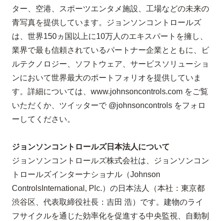
ター、空港、スポーツエンタメ施設、工場などの未来の
青写真を提供しています。ジョンソンコントロールズ
は、世界
150
ヵ国以上に
10
万人のエキスパートを擁し、
業界で最も信頼されているパートナー企業とともに、ビ
ルテクノロジー、ソフトウェア、サービスソリューショ
ンにおいて世界最大のポートフォリオを提供していま
す。詳細については、
www.johnsoncontrols.com
をご覧
いただくか、ツイッターで
@johnsoncontrols
をフォロ
ーしてください。
ジョンソンコントロールズ日本法人について
ジョンソンコントロールズ株式会社は、ジョンソンコン
トロールズ
インターナショナル（
Johnson
Controls
International, Plc.
）の日本法人（本社：
東京都
渋谷区、
代表取締役社長：吉田 浩）です。建物のライ
フサイクルを通じた効率化を促進する中央監視、自動制