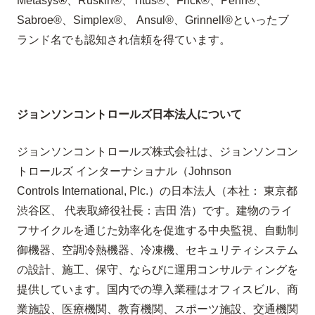
Metasys
®
、
Ruskin®
、
Titus®
、
Frick®
、
Penn®
、
Sabroe®
、
Simplex®
、
Ansul®
、
Grinnell®
といったブ
ランド名でも認知され信頼を得ています。
ジョンソンコントロールズ日本法人について
ジョンソンコントロールズ株式会社は、ジョンソンコン
トロールズ インターナショナル（Johnson
Controls International, Plc.）の日本法人（本社： 東京都
渋谷区、 代表取締役社長：吉田 浩）です。建物のライ
フサイクルを通じた効率化を促進する中央監視、自動制
御機器、空調冷熱機器、冷凍機、セキュリティシステム
の設計、施工、保守、ならびに運用コンサルティングを
提供しています。国内での導入業種はオフィスビル、商
業施設、医療機関、教育機関、スポーツ施設、交通機関