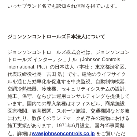
いったブランド名でも認知され信頼を得ています。
ジョンソンコントロールズ日本法人について
ジョンソンコントロールズ株式会社は、ジョンソンコン
トロールズ インターナショナル（Johnson Controls
International, Plc.）の日本法人（本社： 東京都渋谷区、
代表取締役社長：吉田 浩）です。建物のライフサイク
ルを通じた効率化を促進する中央監視、自動制御機器、
空調冷熱機器、冷凍機、セキュリティシステムの設計、
施工、保守、ならびに運用コンサルティングを提供して
います。国内での導入業種はオフィスビル、商業施設、
医療機関、教育機関、スポーツ施設、交通機関など多岐
にわたり、数多くのランドマーク的存在の建物における
施工実績があります。1971年6月設立。国内45事業拠
点。詳細は
www.johnsoncontrols.co.jp
をご覧いただ