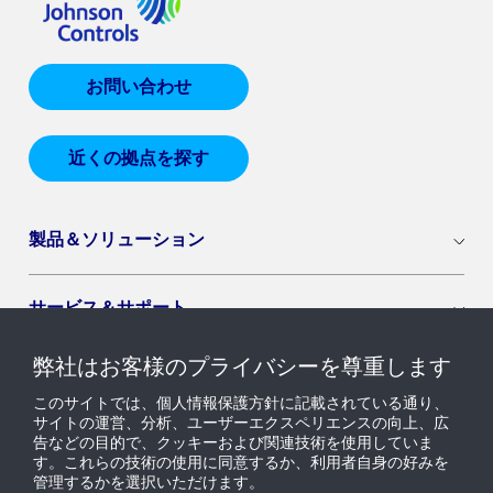
お問い合わせ
近くの拠点を探す
製品＆ソリューション
サービス＆サポート
弊社はお客様のプライバシーを尊重します
導入セグメント
このサイトでは、個人情報保護方針に記載されている通り、
サイトの運営、分析、ユーザーエクスペリエンスの向上、広
告などの目的で、クッキーおよび関連技術を使用していま
ニュース & インサイト
す。これらの技術の使用に同意するか、利用者自身の好みを
管理するかを選択いただけます。