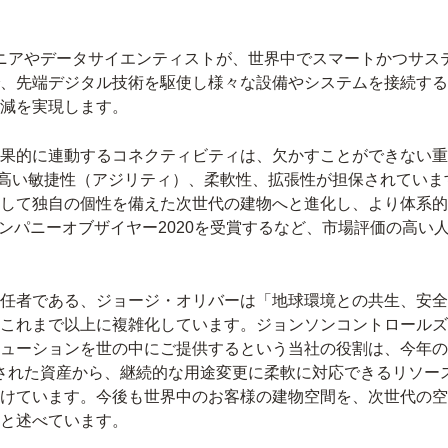
ンジニアやデータサイエンティストが、世界中でスマートかつサ
、先端デジタル技術を駆使し様々な設備やシステムを接続する
減を実現します。
果的に連動するコネクティビティは、欠かすことができない重
には、高い敏捷性（アジリティ）、柔軟性、拡張性が担保されて
して独自の個性を備えた次世代の建物へと進化し、より体系的
Tカンパニーオブザイヤー2020を受賞するなど、市場評価の高い
任者である、ジョージ・オリバーは「地球環境との共生、安全
これまで以上に複雑化しています。ジョンソンコントロールズ
ューションを世の中にご提供するという当社の役割は、今年の
限定された資産から、継続的な用途変更に柔軟に対応できるリソ
けています。今後も世界中のお客様の建物空間を、次世代の空
と述べています。