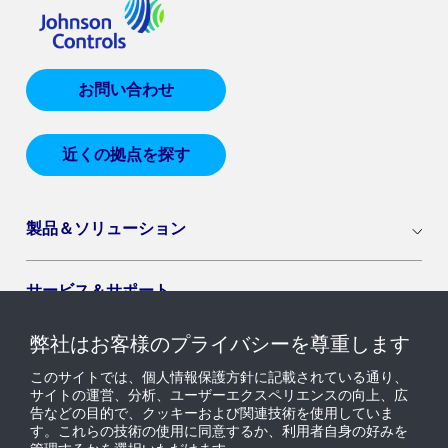
お問い合わせ
近くの拠点を探す
製品＆ソリューション
サービス＆サポート
弊社はお客様のプライバシーを尊重します
導入セグメント
このサイトでは、個人情報保護方針に記載されている通り、
サイトの運営、分析、ユーザーエクスペリエンスの向上、広
告などの目的で、クッキーおよび関連技術を使用していま
ニュース & インサイト
す。これらの技術の使用に同意するか、利用者自身の好みを