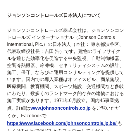
ジョンソンコントロールズ日本法人について
ジョンソンコントロールズ株式会社は、ジョンソンコン
トロールズ インターナショナル（Johnson Controls
International, Plc.）の日本法人（本社： 東京都渋谷区、
代表取締役社長：吉田 浩）です。建物のライフサイク
ルを通じた効率化を促進する中央監視、自動制御機器、
空調冷熱機器、冷凍機、セキュリティシステムの設計、
施工、保守、ならびに運用コンサルティングを提供して
います。国内での導入業種はオフィスビル、商業施設、
医療機関、教育機関、スポーツ施設、交通機関など多岐
にわたり、数多くのランドマーク的存在の建物における
施工実績があります。1971年6月設立。国内45事業拠
点。詳細は
www.johnsoncontrols.co.jp
をご覧いただ
くか、Facebookで
https://www.facebook.com/johnsoncontrols.jp.be/
も
しくはTwitterで@JCI_jpをフォローしてください。