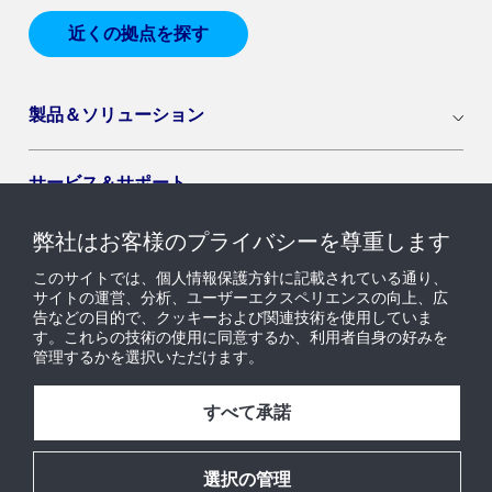
近くの拠点を探す
製品＆ソリューション
サービス＆サポート
弊社はお客様のプライバシーを尊重します
導入セグメント
このサイトでは、個人情報保護方針に記載されている通り、
サイトの運営、分析、ユーザーエクスペリエンスの向上、広
告などの目的で、クッキーおよび関連技術を使用していま
ニュース & インサイト
す。これらの技術の使用に同意するか、利用者自身の好みを
管理するかを選択いただけます。
採用情報
すべて承諾
当社について
選択の管理