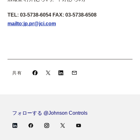
TEL: 03-5738-6054 FAX: 03-5738-6508
mailto:jp.pr@jci.com
共有
フォローする @Johnson Controls