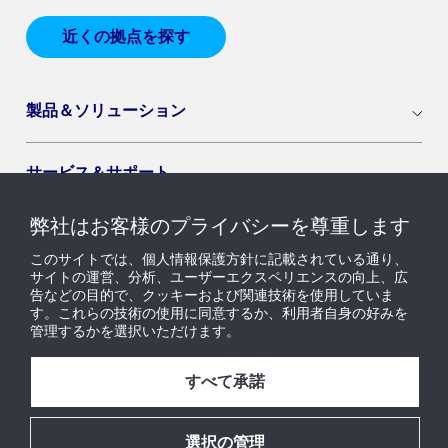
近くの拠点を探す
製品＆ソリューション
サービス＆サポート
弊社はお客様のプライバシーを尊重します
導入セグメント
このサイトでは、個人情報保護方針に記載されている通り、
サイトの運営、分析、ユーザーエクスペリエンスの向上、広
告などの目的で、クッキーおよび関連技術を使用していま
ニュース & インサイト
す。これらの技術の使用に同意するか、利用者自身の好みを
管理するかを選択いただけます。
採用情報
すべて承諾
当社について
選択の管理