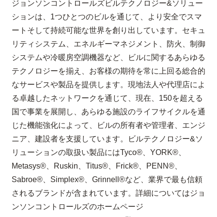
ジョンソンコントロールズ
ビルテクノロジー
&
ソリュー
ションは、
1
つひとつのビルを通じて、より安全でスマ
ートそして持続可能な世界を創り出しています。セキュ
リティシステム、エネルギーマネジメント、防火、制御
システムや冷暖房空調機器など、ビルに関するあらゆる
テクノロジーを揃え、お客様の期待を常に上回る総合的
なサービスや製品を提供します。現地法人や代理店によ
る卓越したネットワークを通じて、現在、
150
を超える
国で事業を展開し、あらゆる施設のライフサイクルを通
じた機能強化によって、ビルの所有者や管理者、エンジ
ニア、建設者を支援しています。ビルテクノロジー
&
ソ
リューションの取扱い製品には
Tyco
®
、
YORK
®
、
Metasys
®
、
Ruskin
、
Titus
®
、
Frick
®
、
PENN
®
、
Sabroe
®
、
Simplex
®
、
Grinnell
®
など、業界で最も信頼
されるブランドが含まれています。詳細についてはジョ
ンソンコントロールズのホームページ