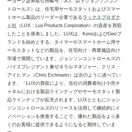
ーヨーク証券取引所略号：
JCI
、以下ジョンソンコン
トロールズ）は、住宅用サーモスタットおよびスマー
トホーム製品のリーダー企業である
ラックスプロダク
ト社
（
LUX
：
Lux Products Corporation
）の資産を買収
したことを発表しました。
LUX
は、
Kono
および
Geo
ブ
ランドを始めとする、タイマーやスマートホーム用サ
ーモスタットなどの製品を、住宅向け・商業施設向け
市場で展開しています。
ジョンソンコントロールズの
バイスプレジデント兼ゼネラルマネジャー、クリス・
アイヒマン（
Chris Eichmann
）は次のように述べてい
ます。「
LUX
の買収により、当社の消費者向け小売チ
ャネルにおける製品ラインナップやサーモスタット製
品ラインナップが拡充されます。
LUX
とともにジョン
ソンコントロールズのリソースを活用して継続的にイ
ノベーションを推進することで、優れた製品をより多
くのお客様に提供できるようになると期待していま