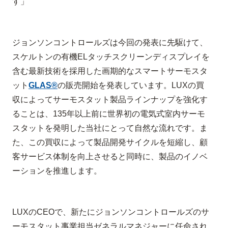
す」
ジョンソンコントロールズは今回の発表に先駆けて、
スケルトンの有機
EL
タッチスクリーンディスプレイを
含む最新技術を採用した画期的なスマートサーモスタ
ット
GLAS®
の販売開始を発表しています。
LUX
の買
収によってサーモスタット製品ラインナップを強化す
ることは、
135
年以上前に世界初の電気式室内サーモ
スタットを発明した当社にとって自然な流れです。ま
た、この買収によって製品開発サイクルを短縮し、顧
客サービス体制を向上させると同時に、製品のイノベ
ーションを推進します。
LUX
の
CEO
で、新たにジョンソンコントロールズのサ
ーモスタット事業担当ゼネラルマネジャーに任命され