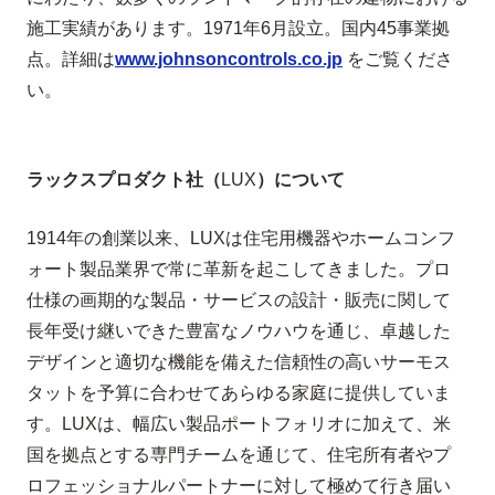
施工実績があります。
1971
年
6
月設立。国内
45
事業拠
点。詳細は
www.johnsoncontrols.co.jp
をご覧くださ
い。
ラックスプロダクト社（
LUX
）について
1914
年の創業以来、
LUX
は住宅用機器やホームコンフ
ォート製品業界で常に革新を起こしてきました。プロ
仕様の画期的な製品・サービスの設計・販売に関して
長年受け継いできた豊富なノウハウを通じ、卓越した
デザインと適切な機能を備えた信頼性の高いサーモス
タットを予算に合わせてあらゆる家庭に提供していま
す。
LUX
は、幅広い製品ポートフォリオに加えて、米
国を拠点とする専門チームを通じて、住宅所有者やプ
ロフェッショナルパートナーに対して極めて行き届い