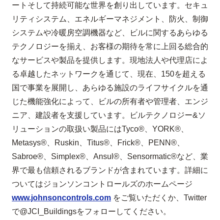
ートそして持続可能な世界を創り出しています。セキュ
リティシステム、エネルギーマネジメント、防火、制御
システムや冷暖房空調機器など、ビルに関するあらゆる
テクノロジーを揃え、お客様の期待を常に上回る総合的
なサービスや製品を提供します。現地法人や代理店によ
る卓越したネットワークを通じて、現在、150を超える
国で事業を展開し、あらゆる施設のライフサイクルを通
じた機能強化によって、ビルの所有者や管理者、エンジ
ニア、建設者を支援しています。ビルテクノロジー&ソ
リューションの取扱い製品にはTyco®、YORK®、
Metasys®、Ruskin、Titus®、Frick®、PENN®、
Sabroe®、Simplex®、Ansul®、Sensormatic®など、業
界で最も信頼されるブランドが含まれています。詳細に
ついてはジョンソンコントロールズのホームページ
www.johnsoncontrols.com
をご覧いただくか、Twitter
で@JCI_Buildingsをフォローしてください。