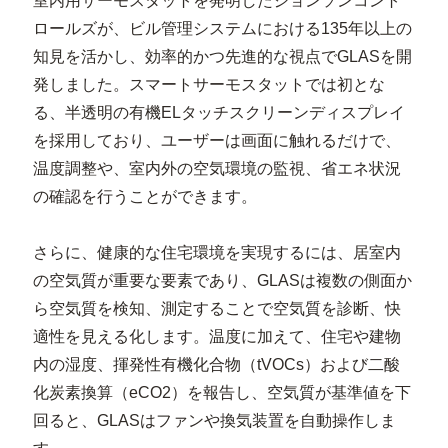
室内用サーモスタットを発明したジョンソンコント
ロールズが、ビル管理システムにおける135年以上の
知見を活かし、効率的かつ先進的な視点でGLASを開
発しました。スマートサーモスタットでは初とな
る、半透明の有機ELタッチスクリーンディスプレイ
を採用しており、ユーザーは画面に触れるだけで、
温度調整や、室内外の空気環境の監視、省エネ状況
の確認を行うことができます。
さらに、健康的な住宅環境を実現するには、居室内
の空気質が重要な要素であり、GLASは複数の側面か
ら空気質を検知、測定することで空気質を診断、快
適性を見える化します。温度に加えて、住宅や建物
内の湿度、揮発性有機化合物（tVOCs）および二酸
化炭素換算（eCO2）を報告し、空気質が基準値を下
回ると、GLASはファンや換気装置を自動操作しま