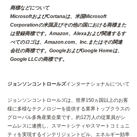
商標などについて
Microsoft
および
Cortana
は、米国
Microsoft
Corporation
の米国及びその他の国における商標また
は登録商標です。
Amazon
、
Alexa
および関連するす
べてのロゴは、
Amazon.com
、
Inc.
またはその関連
会社の商標です。
Google
および
Google Home
は、
Google LLC
の商標です。
ジョンソンコントロールズ
インターナショナルについて
ジョンソンコントロールズは、世界150ヵ国以上のお客
様に多様なテクノロジーを提供する業界トップクラスの
グローバル多角産業企業です。約12万人の従業員がシ
ームレスに連携し、スマートシティやスマートコミュニ
ティを実現するインテリジェントビル、エネルギー効率