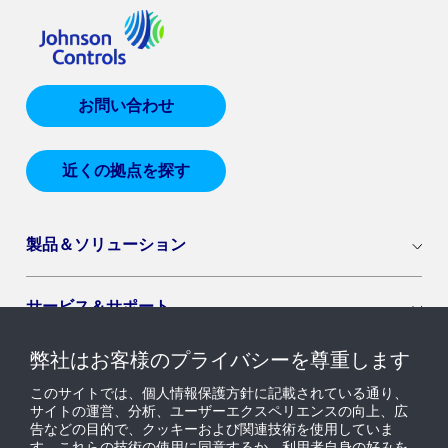
お問い合わせ
近くの拠点を探す
製品＆ソリューション
サービス＆サポート
弊社はお客様のプライバシーを尊重します
導入セグメント
このサイトでは、個人情報保護方針に記載されている通り、
サイトの運営、分析、ユーザーエクスペリエンスの向上、広
告などの目的で、クッキーおよび関連技術を使用していま
ニュース & インサイト
す。これらの技術の使用に同意するか、利用者自身の好みを