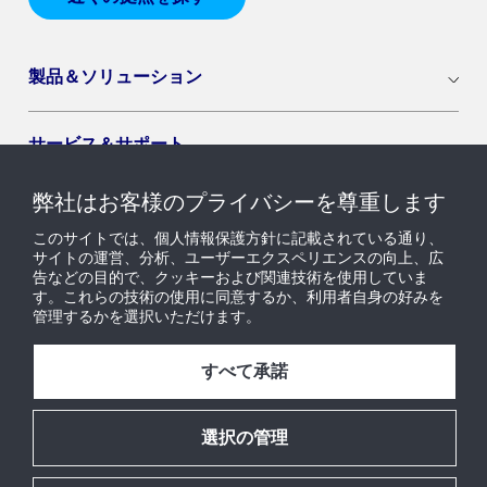
製品＆ソリューション
サービス＆サポート
弊社はお客様のプライバシーを尊重します
導入セグメント
このサイトでは、個人情報保護方針に記載されている通り、
サイトの運営、分析、ユーザーエクスペリエンスの向上、広
告などの目的で、クッキーおよび関連技術を使用していま
ニュース & インサイト
す。これらの技術の使用に同意するか、利用者自身の好みを
管理するかを選択いただけます。
採用情報
すべて承諾
当社について
選択の管理