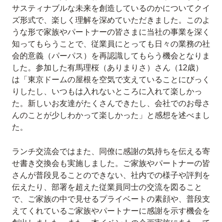
サスティナブルな未来を創造しているのかについてクイ
ズ形式で、楽しく理解を深めていただきました。このよ
うな形で家族やパートナーの皆さまに当社の事業を深く
知ってもらうことで、従業員にとっても日々の業務の社
会的意義（パーパス）を再認識してもらう機会となりま
した。参加した有馬理桜（ありまりさ）さん（12歳）
は「東京ドームの屋根を空気で支えていることにびっく
りしたし、いつもは入れないところに入れて楽しかっ
た。新しいお友達がたくさんできたし、会社でのお母さ
んのことが少しわかって楽しかった」と感想を述べまし
た。
ランチ交流会ではまた、同僚に感謝の気持ちを伝える寄
せ書き交換会も実施しました。ご家族やパートナーの皆
さんが普段見ることのできない、社内での様子や評判を
伝えたり、部署を超えた従業員同士の交流を図ること
で、ご家族の中で見せるプライベートの素顔や、普段支
えてくれているご家族やパートナーに感謝を示す機会を