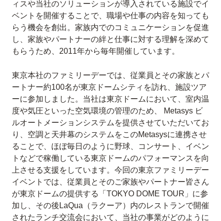
ィスや当社のソリューションが導入されている施設でイ
ベントを開催することで、職場や仕事の内容を知っても
らう機会を創出。家族内でのコミュニケーションを促進
し、家族やパートナーの絆と仕事に対する理解を深めて
もらうため、2011年から毎年開催しています。
東京本社のファミリーデーでは、従業員とその家族とパ
ートナー約100名が東京ドームシティを訪れ、施設ツア
ーに参加しました。当社は東京ドームにおいて、室内温
度や気圧といった空気環境の管理のため、 Metasys ビ
ルオートメーションシステムを提供させていただいてお
り、空調と天井幕のシステムをこのMetasysに連携させ
ることで、ほぼ毎日のように野球、コンサート、イベン
トなどで稼働している東京ドームのパフォーマンスを向
上させる支援をしています。今回の東京ファミリーデー
イベントでは、従業員とそのご家族やパートナー皆さん
が東京ドームの提供する「TOKYO DOME TOUR」に参
加し、その後LaQua（ラクーア）内のレストランで開催
されたランチ交流会において、当社の事業がどのように