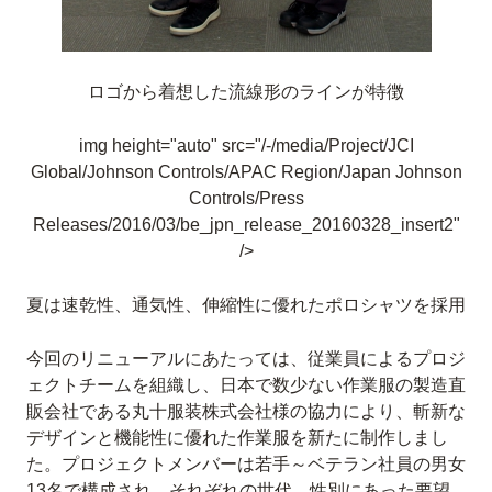
ロゴから着想した流線形のラインが特徴
img height="auto" src="/-/media/Project/JCI
Global/Johnson Controls/APAC Region/Japan Johnson
Controls/Press
Releases/2016/03/be_jpn_release_20160328_insert2"
/>
夏は速乾性、通気性、伸縮性に優れたポロシャツを採用
今回のリニューアルにあたっては、従業員によるプロジ
ェクトチームを組織し、日本で数少ない作業服の製造直
販会社である丸十服装株式会社様の協力により、斬新な
デザインと機能性に優れた作業服を新たに制作しまし
た。プロジェクトメンバーは若手～ベテラン社員の男女
13名で構成され、それぞれの世代、性別にあった要望