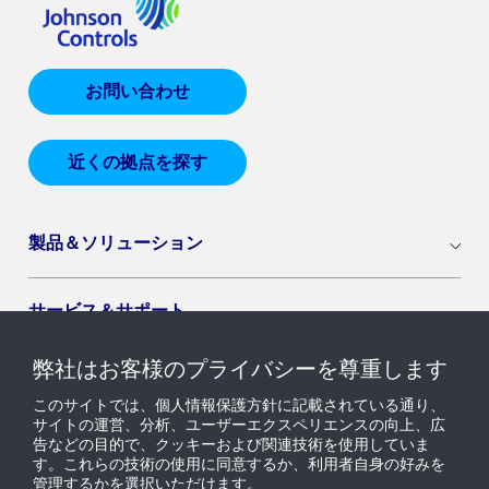
お問い合わせ
近くの拠点を探す
製品＆ソリューション
サービス＆サポート
弊社はお客様のプライバシーを尊重します
導入セグメント
このサイトでは、個人情報保護方針に記載されている通り、
サイトの運営、分析、ユーザーエクスペリエンスの向上、広
告などの目的で、クッキーおよび関連技術を使用していま
ニュース & インサイト
す。これらの技術の使用に同意するか、利用者自身の好みを
管理するかを選択いただけます。