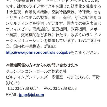
区、 代表取締役社長： マーク・カトラー/ Mark Cutler)
です。建物のライフサイクルを通じた効率化を促進する
中央監視、自動制御機器、空調冷熱機器、冷凍機、セキ
ュリティシステムの製造、施工、保守、ならびに運用コ
ンサルティングを提供しています。国内での導入実績は
オフィスビル、商業施設、医療機関、教育機関、スポー
ツ施設、交通機関など多岐にわたり、数多くのランドマ
ークへソリューションを提供しています。1971年6月設
立。国内45事業拠点。詳細は
http://www.johnsoncontrols.co.jp/be
をご覧ください。
≪報道関係の方々からのお問い合わせ先≫
ジョンソンコントロールズ株式会社
ビルディングシステムズ 広報室 村井(むらい)、平野
(ひらの)
TEL: 03-5738-6054 FAX: 03-5738-6508
EMAIL:
jp.pr@jci.com