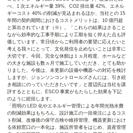
べ、1 次エネルギー量 39%、CO2 排出量 42%、エネル
ギーコスト 40% の削減が見込まれるほか、当社との 15
年間の契約期間におけるコストメリットは、10 億円超
と算出されています（※）。「これらの結果はさること
ながら効率的な工事手順により工期を短く抑えた点も評
価しています。常日頃からご利用者の要望に応えたいと
考える我々にとって、文化発信を止めないことは非常に
大切です。今回、完全な休館は１ヵ月程度、ホールなど
の大きな施設も数ヵ月で施工していただき、とても助か
りました。今後は、未更新の設備や機器への対応を検討
しますが、ジョンソンコントロールズさんには、引き続
き相談にのっていただきたいです」と渡辺氏は当社を講
評するとともに、ESCO 事業がもたらした効果を下記
のように総括します。
「照明の LED 化やエネルギー管理による年間光熱水費
の削減効果はもちろん、設計施工の一括発注によるコス
ト削減、改修後の保守点検や維持管理、機器更新におけ
る依頼窓口の一本化は、施設所管者をはじめ、資産管理