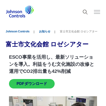
Johnson Controls
お知らせ
富士市文化会館 ロゼシアター
富士市文化会館 ロゼシアター
CO事業を活用し、最新ソリューショ
ESCO事業
導入。利益をうむ文化施設の改修と
ンを導入。利
CO2排出量も42%削減
運用でCO2排
DFダウンロード
PDFダウン