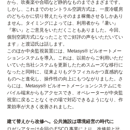
から、吹奏楽や合唱など静的なものまでさまざまです。
しかし、これまでのセントラル空調方式は、一度冷暖房
のどちらかに切り替えたらそのまま稼働させるしかあり
ません。タイミングによっては、利用者から『暑い』
『寒い』とご意見をいただくこともありました。今回、
個別空調方式になったことでご好評の声をいただいてい
ます」と渡辺氏は話します。
このほか中央監視装置には、Metasys® ビルオートメー
ションシステムを導入。これは、以前からご利用いただ
いていた当社システムを更新したためスムーズな移行に
なったと同時に、従来よりもグラフィカルかつ直感的な
ものへと進化し、操作性の向上にもつながりました。さ
らには、Metasys® ビルオートメーションシステムにモ
バイル端末からもアクセスでき、オペレーターが中央監
視室に戻ることなくその場で対応できるようになり、作
業効率が大きく改善されました。
建て替えから改修へ。公共施設は環境経営の時代に
ロゼシアターは今回の ESCO 事業により、改修前と比