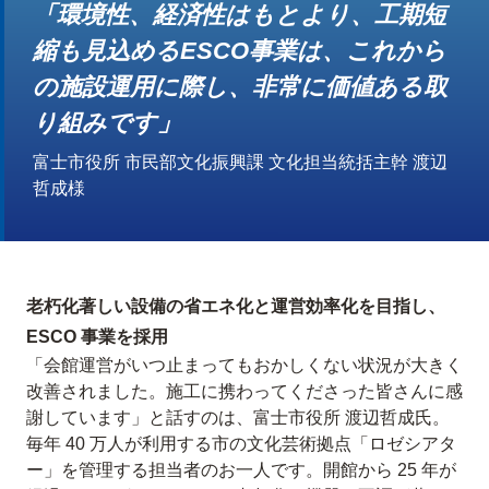
「環境性、経済性はもとより、工期短
縮も見込めるESCO事業は、これから
の施設運用に際し、非常に価値ある取
り組みです」
富士市役所 市民部文化振興課 文化担当統括主幹 渡辺
哲成様
老朽化著しい設備の省エネ化と運営効率化を目指し、
ESCO 事業を採用
「会館運営がいつ止まってもおかしくない状況が大きく
改善されました。施工に携わってくださった皆さんに感
謝しています」と話すのは、富士市役所 渡辺哲成氏。
毎年 40 万人が利用する市の文化芸術拠点「ロゼシアタ
ー」を管理する担当者のお一人です。開館から 25 年が