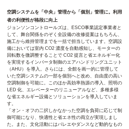
空調システムを「中央」管理から「個別」管理に。利用
者の利便性が格段に向上
ジョンソンコントロールズは、ESCO事業認定事業者と
して、舞台関係をのぞく全設備の改修提案はもちろん、
施工から維持管理までを一括で担当しています。空調設
備においては室内 CO2 濃度を自動感知し、モーターの
回転数を微調整することで CO2 提言と省エネルギー化
を実現するインバータ制御のエアハンドリングユニット
（AHU）を導入。さらには、全館を画一的に管理して
いた空調システムの一部を個別へと改め、自由度の高い
空調制御を可能に。このほか高効率熱源の導入、照明の
LED 化、エレベーターのリニューアルなど、多種多様
な省エネルギー設備とソリューションを導入していま
す。
「オン・オフの二択しかなかった空調を負荷に応じて制
御可能になり、快適性と省エネ性の両立が実現しまし
た。また、文化活動にはバレエやダンスなど動的なもの