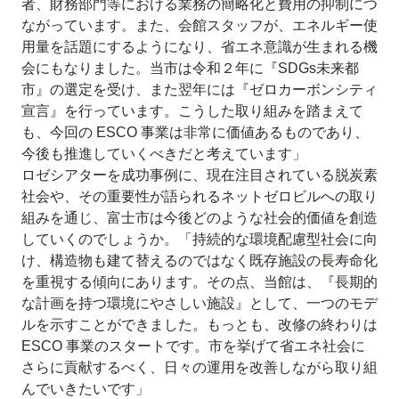
者、財務部門等における業務の簡略化と費用の抑制につ
ながっています。また、会館スタッフが、エネルギー使
用量を話題にするようになり、省エネ意識が生まれる機
会にもなりました。当市は令和２年に『SDGs未来都
市』の選定を受け、また翌年には『ゼロカーボンシティ
宣言』を行っています。こうした取り組みを踏まえて
も、今回の ESCO 事業は非常に価値あるものであり、
今後も推進していくべきだと考えています」
ロゼシアターを成功事例に、現在注目されている脱炭素
社会や、その重要性が語られるネットゼロビルへの取り
組みを通じ、富士市は今後どのような社会的価値を創造
していくのでしょうか。「持続的な環境配慮型社会に向
け、構造物も建て替えるのではなく既存施設の長寿命化
を重視する傾向にあります。その点、当館は、『長期的
な計画を持つ環境にやさしい施設』として、一つのモデ
ルを示すことができました。もっとも、改修の終わりは
ESCO 事業のスタートです。市を挙げて省エネ社会に
さらに貢献するべく、日々の運用を改善しながら取り組
んでいきたいです」