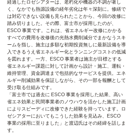
経過したロゼシアターは、老朽化や機器の不調が著し
く、なかでも熱源設備の経年劣化は年々深刻に。修繕で
は対応できない設備も見られたことから、今回の改修に
踏み切りました。その際、富士市が採用したのが、
ESCO 事業です。これは、省エネルギー改修にかかる
すべての費用を改修後の光熱水費削減分でまかなうスキ
ームを指し、施主は多額な初期投資無しに最新設備を導
入できるうえ省エネルギー化とランニングコストの低減
を図れます。一方、ESCO 事業者は施主が目標とする
省エネルギー課題に対して計画から設計・施工、運転・
維持管理、資金調達まで包括的なサービスを提供。エネ
ルギー削減効果を保証しながら、その一部を報酬として
受け取る仕組みです。
「富士市では過去に ESCO 事業を採用した結果、高い
省エネ効果と民間事業者のノウハウを活かした施工計画
によりスピーディに改修できた経験を持っています。ロ
ゼシアターにおいてもこうした効果を見込み、ESCO
事業の採用に至りました」と渡辺氏はその経緯を話しま
す。