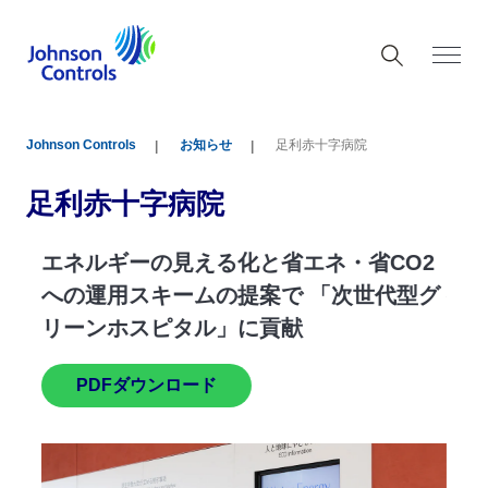
Johnson Controls
お知らせ
足利赤十字病院
足利赤十字病院
ギーの見える化と省エネ・省CO2
エネルギーの見
用スキームの提案で 「次世代型グ
への運用スキー
ホスピタル」に貢献
リーンホスピタ
Fダウンロード
PDFダウンロ