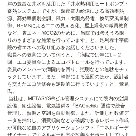
岸の豊富な井水を活用した『井水熱利用ヒートポンプ・
蓄熱システム』ですが、深夜電力給湯による高効率熱
源、高効率個別空調、風力・太陽光発電、換気変風量制
御、BEMSによるエコの見える化、屋上緑化や職員教育
など、省エネ・省CO2のために、当院では考えうる限
りのさまざまな施策を行っています」と、足利赤十字病
院の省エネへの取り組みをお話しくださいました。
職員への教育について伺うと、「病院では年に1～ 2
回、エコ委員会によるエコパトロールを行っています。
委員のメンバーで病院内を回り、照明などの無駄をチェ
ックしています。また、幹部による巡回のほか、設計者
を交えたエコ研修会も定期的に行っています」と、鷲見
氏。
当社は、METASYS®ビル管理システムにて院内の空調
設備、衛生設備、電気設備を『BACnet®』通信で統合
管理し、熱源と空調を自動制御。また、計測した数値デ
ータを抽出し、消費傾向などが確認できるレポート作成
が可能な独自のアプリケーションソフト『エネルギーデ
ザイナー』でエネルギー効率の改善をサポートしていま