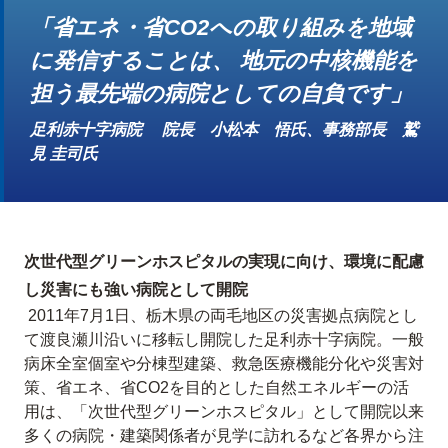
「省エネ・省CO2への取り組みを地域
に発信することは、 地元の中核機能を
担う最先端の病院としての自負です」
足利赤十字病院 院長 小松本 悟氏、事務部長 鷲
見 圭司氏
次世代型グリーンホスピタルの実現に向け、環境に配慮
し災害にも強い病院として開院
2011年7月1日、栃木県の両毛地区の災害拠点病院とし
て渡良瀬川沿いに移転し開院した足利赤十字病院。一般
病床全室個室や分棟型建築、救急医療機能分化や災害対
策、省エネ、省CO2を目的とした自然エネルギーの活
用は、「次世代型グリーンホスピタル」として開院以来
多くの病院・建築関係者が見学に訪れるなど各界から注