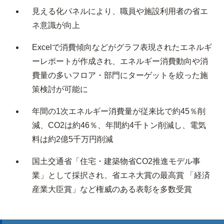
見える化パネルにより、職員や施設利用者の省エ
ネ意識が向上
Excelで消費傾向などがグラフ表現されたエネルギ
ーレポートが作成され、エネルギー消費動向や消
費量の多いフロア・部門にターゲットを絞った施
策検討が可能に
年間の1次エネルギー消費量が従来比で約45％削
減、CO
2
は約46％、年間約4千トン削減し、電気
料は約2億5千万円削減
国土交通省「住宅・建築物省CO
2
推進モデル事
業」として採択され、省エネ大賞の最高賞 「経済
産業大臣賞」など権威のある表彰を多数受賞