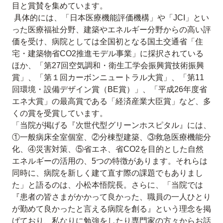
目と賞賛を集めています。
具体的には、「日本医療機能評価機構」や「JCI」とい
った医療福祉分野、建築やエネルギー分野からの高い評
価を受け、病院としては全国初となる国土交通省「住
宅・建築物省CO2推進モデル事業」に採択されている
ほか、「第27回空気調和・衛生工学会振興賞技術振興
賞」、「第１回カーボンニュートラル大賞」、「第11
回環境・設備デザイン賞（BE賞）」、「平成26年度省
エネ大賞」の最高賞である「経済産業大臣賞」など、多
くの賞を受賞しています。
「当院が掲げる『次世代型グリーンホスピタル』には、
①一般病床全室個室、②分棟型建築、③救急医療機能分
化、④災害対策、⑤省エネ、省CO2を目的とした自然
エネルギーの活用の、5つの特徴があります。それらは
同時に、病院を新しく建て直す際の課題でもありまし
た」と語るのは、小松本悟院長。さらに、「当院では
『患者の皆さまがかかって良かった、職員の一人ひとり
が勤めて良かったと言える病院を創る』という理念を掲
げており、私なりに勉強をしたり専門家の方々からお話