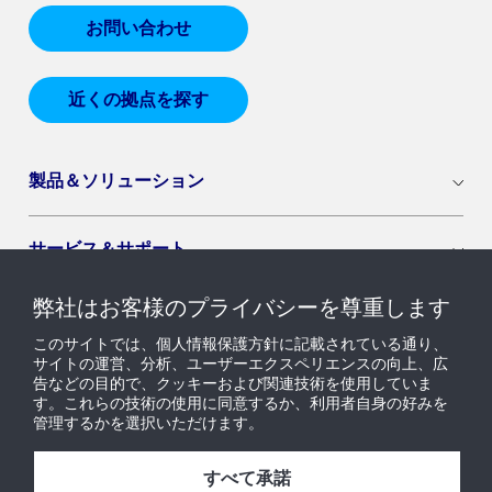
お問い合わせ
近くの拠点を探す
製品＆ソリューション
サービス＆サポート
弊社はお客様のプライバシーを尊重します
導入セグメント
このサイトでは、個人情報保護方針に記載されている通り、
サイトの運営、分析、ユーザーエクスペリエンスの向上、広
告などの目的で、クッキーおよび関連技術を使用していま
ニュース & インサイト
す。これらの技術の使用に同意するか、利用者自身の好みを
管理するかを選択いただけます。
採用情報
すべて承諾