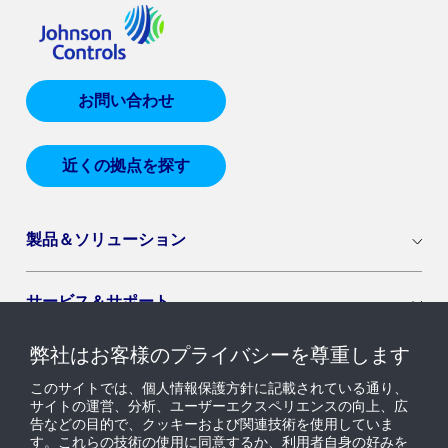
お問い合わせ
近くの拠点を探す
製品＆ソリューション
サービス＆サポート
弊社はお客様のプライバシーを尊重します
導入セグメント
このサイトでは、個人情報保護方針に記載されている通り、
サイトの運営、分析、ユーザーエクスペリエンスの向上、広
告などの目的で、クッキーおよび関連技術を使用していま
ニュース & インサイト
す。これらの技術の使用に同意するか、利用者自身の好みを