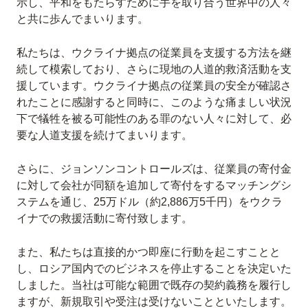
示し、平和をもたらすために手を取り合う世界中の人々
と共に歩んでまいります。
私たちは、ウクライナ拠点の従業員を支援する方法を継
続して模索しており、さらに現地の人道的救済活動を支
援しています。ウクライナ拠点の従業員の安全が確認さ
れたことに感謝すると同時に、このような痛ましい状況
下で犠牲を被る可能性のある罪のない人々に対して、必
要な人道支援を続けてまいります。
さらに、ジョンソンコントロールズは、従業員の寄付金
に対して会社が同額を追加して寄付をするマッチングシ
ステムを通じ、25万ドル（約2,886万5千円）をウクラ
イナでの救援活動に寄付致します。
また、私たちは直接的かつ即座に行動を起こすことと
し、ロシア国内でのビジネスを停止することを決定いた
しました。当社は可能な範囲で既存の契約義務を履行し
ますが、新規取引や受注は受けないことといたします。