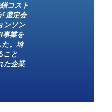
修繕コスト
 選定会
ョンソン
I事業を
した。埼
ること
れた企業