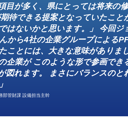
項目が多く、県にとっては将来の
が期待できる提案となっていたことが
ではないかと思います。」 今回ジ
んから4社の企業グループによるPF
たことには、大きな意味がありま
の企業が このような形で参画でき
が図れます。 まさにバランスのと
」
務部管財課 設備担当主幹