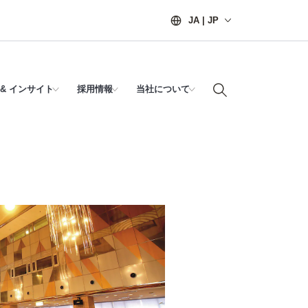
JA | JP
& インサイト
採用情報
当社について
ESCO事業による改修
化、省力化を推進
埼玉県県民活動総合センタ
PDFダウンロード