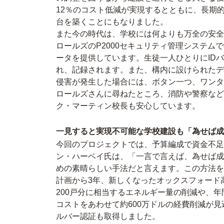
12％のコスト低減が実現するとともに、長期
台を築くことにもなりました。
また今の時代は、学校には何よりも万全の安全
ロールズのP2000セキュリティ管理システ
ータを提供しています。生徒一人ひとりにID
れ、記録されます。また、構内に設けられたデ
侵害が発生した場合には、ボタン一つ、ワンタ
ロールズさんに尋ねたところ、消防や警察など
ク・マーティン校長も安心しています。
一見すると実現不可能な学校建設も「為せば成
今回のプロジェクトでは、予算編成で資金不足
ン・ハーベイ氏は、「一言で言えば、為せば成
めの素晴らしい手法だと言えます。この方法を
計画から3年、新しくなったオックスフォード
200戸分に相当するエネルギー量の削減や、年間
コストをあわせて約600万ドルの経費削減が
ルバー認証も取得しました。