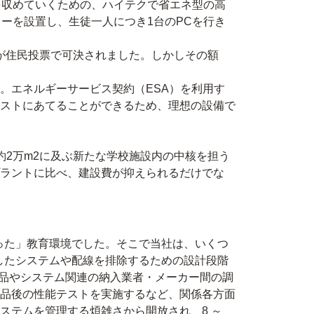
を収めていくための、ハイテクで省エネ型の高
ーを設置し、生徒一人につき1台のPCを行き
算が住民投票で可決されました。しかしその額
。エネルギーサービス契約（ESA）を利用す
ストにあてることができるため、理想の設備で
約2万m2に及ぶ新たな学校施設内の中核を担う
ラントに比べ、建設費が抑えられるだけでな
がった」教育環境でした。そこで当社は、いくつ
た。重複したシステムや配線を排除するための設計段階
部品やシステム関連の納入業者・メーカー間の調
品後の性能テストを実施するなど、関係各方面
ステムを管理する煩雑さから開放され、8 ～