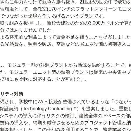
さらに学力をつけて競争を勝ち抜き、21世紀の世の中で成功
習環境として、全教室に70インチのフラットスクリーンモニタ
でつながった環境を作りあげるというプランです。
取り組みを後押しし、新校舎建設のための3,000万ドルの予
分ではありませんでした。
よる将来的な利益によって資金不足を補うことを提案しました
る光熱費を、照明や暖房、空調などの省エネ設備の初期導入コ
入し、モジュラー型の熱源プラントから熱源を供給することで、
た。モジュラーユニット型の熱源プラントは従来の中央集中プ
拡張にも柔軟に対応することが可能です。
リティ対策
備され、学校中にWi-Fi接続が整備されているような「つな
契約（Technology Contracting™）を提案しまし
Tシステムの導入に伴うリスクの検討、建物全体のIPベースの
技術の導入や、納期を厳守させるためのプロジェクト管理と納
割を担いました。この仕組みを利用することで、複数業者のシ