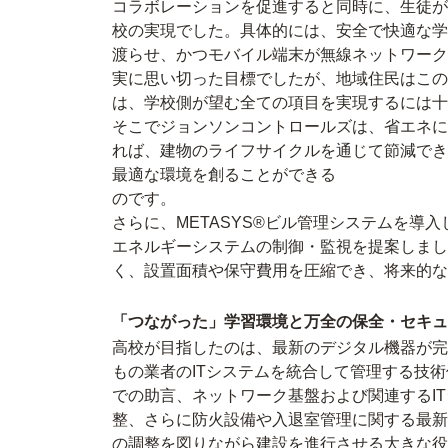
コラボレーションを促進すると同時に、生徒が
校の実現でした。具体的には、安全で快適な学
渡らせ、かつモバイル端末が無線ネットワーク
実に思い切った目標でしたが、地域住民はこの
は、学校側が望む全ての項目を実現するには十
そこでジョンソンコントロールズは、省エネに
れば、建物のライフサイクルを通じて節減でき
最適な環境を創ることができる
のです。
さらに、METASYS®ビル管理システムを導
エネルギーシステムの制御・監視を提案しまし
く、設置面積や保守費用を圧縮でき、将来的な
「つながった」学習環境と万全の保全・セキュ
高校が目指したのは、最新のデジタル機器が完
もの業者のITシステムを統合して管理する技術保証
での助言、ネットワーク基盤および関連するI
整、さらに防火設備や入退室管理に関する最新
の調整を図りながら建設を進行させる大きな役