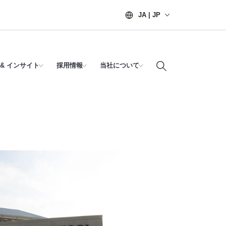
JA | JP
& インサイト
採用情報
当社について
省エネと総合的なテクノロ
育環境における 大胆なビ
快適な環境が最先端の教育を支
PDFダウンロード