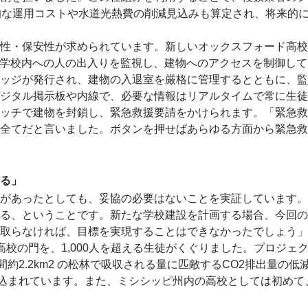
的な運用コストや水道光熱費の削減見込みも算定され、将来的
性・保安性が求められています。新しいオックスフォード高校
ムで学校内への人の出入りを監視し、建物へのアクセスを制御し
バッジが発行され、建物の入退室を厳格に管理するとともに、
ジタル掲示板や内線で、必要な情報はリアルタイムで常に生徒
ッチで建物を封鎖し、緊急救援要請をかけられます。「緊急救
全てだと言いました。ボタンを押せばあらゆる方面から緊急救
る」
があったとしても、妥協の必要はないことを実証しています。
る、ということです。新たな学校建設を計画する場合、今回の
取らなければ、目標を実現することはできなかったでしょう」
高校の門を、1,000人を超える生徒がくぐりました。プロジェ
約2.2km2 の松林で吸収される量に匹敵するCO2排出量の
見込まれています。また、ミシシッピ州内の高校としては初めて、