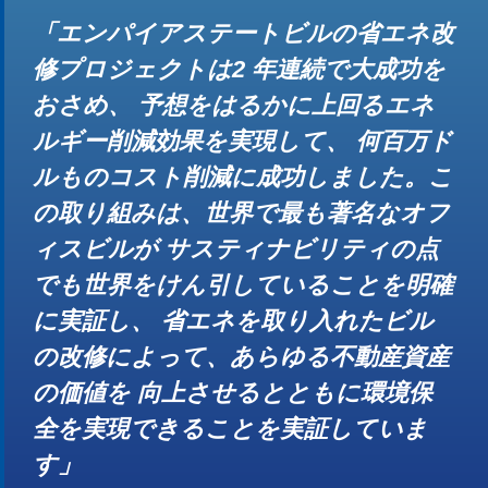
「エンパイアステートビルの省エネ改
修プロジェクトは2 年連続で大成功を
おさめ、 予想をはるかに上回るエネ
ルギー削減効果を実現して、 何百万ド
ルものコスト削減に成功しました。こ
の取り組みは、世界で最も著名なオフ
ィスビルが サスティナビリティの点
でも世界をけん引していることを明確
に実証し、 省エネを取り入れたビル
の改修によって、あらゆる不動産資産
の価値を 向上させるとともに環境保
全を実現できることを実証していま
す」