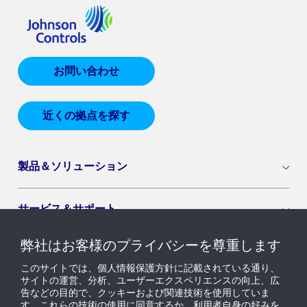
お問い合わせ
近くの拠点を探す
製品＆ソリューション
サービス＆サポート
弊社はお客様のプライバシーを尊重します
導入セグメント
このサイトでは、個人情報保護方針に記載されている通り、
サイトの運営、分析、ユーザーエクスペリエンスの向上、広
告などの目的で、クッキーおよび関連技術を使用していま
ニュース & インサイト
す。これらの技術の使用に同意するか、利用者自身の好みを