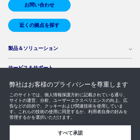
お問い合わせ
近くの拠点を探す
製品＆ソリューション
サービス＆サポート
弊社はお客様のプライバシーを尊重します
導入セグメント
このサイトでは、個人情報保護方針に記載されている通り、
サイトの運営、分析、ユーザーエクスペリエンスの向上、広
告などの目的で、クッキーおよび関連技術を使用していま
ニュース & インサイト
す。これらの技術の使用に同意するか、利用者自身の好みを
管理するかを選択いただけます。
採用情報
すべて承諾