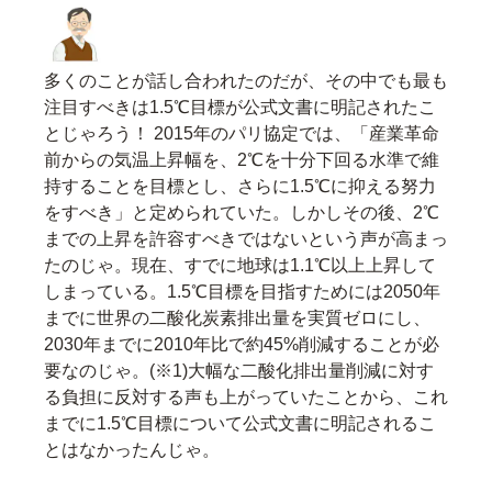
多くのことが話し合われたのだが、その中でも最も
注目すべきは1.5℃目標が公式文書に明記されたこ
とじゃろう！ 2015年のパリ協定では、「産業革命
前からの気温上昇幅を、2℃を十分下回る水準で維
持することを目標とし、さらに1.5℃に抑える努力
をすべき」と定められていた。しかしその後、2℃
までの上昇を許容すべきではないという声が高まっ
たのじゃ。現在、すでに地球は1.1℃以上上昇して
しまっている。1.5℃目標を目指すためには2050年
までに世界の二酸化炭素排出量を実質ゼロにし、
2030年までに2010年比で約45%削減することが必
要なのじゃ。(※1)大幅な二酸化排出量削減に対す
る負担に反対する声も上がっていたことから、これ
までに1.5℃目標について公式文書に明記されるこ
とはなかったんじゃ。