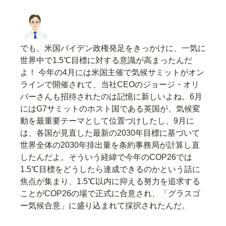
でも、米国バイデン政権発足をきっかけに、一気に
世界中で1.5℃目標に対する意識が高まったんだ
よ！ 今年の4月には米国主催で気候サミットがオン
ラインで開催されて、当社CEOのジョージ・オリ
バーさんも招待されたのは記憶に新しいよね。6月
にはG7サミットのホスト国である英国が、気候変
動を最重要テーマとして位置づけしたし、9月に
は、各国が見直した最新の2030年目標に基づいて
世界全体の2030年排出量を条約事務局が計算し直
したんだよ。そういう経緯で今年のCOP26では
1.5℃目標をどうしたら達成できるのかという話に
焦点が集まり、1.5℃以内に抑える努力を追求する
ことがCOP26の場で正式に合意され、「グラスゴ
ー気候合意」に盛り込まれて採択されたんだ。