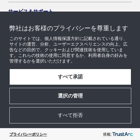
サービス＆サポート
弊社はお客様のプライバシーを尊重します
導入セグメント
このサイトでは、個人情報保護方針に記載されている通り、
サイトの運営、分析、ユーザーエクスペリエンスの向上、広
告などの目的で、クッキーおよび関連技術を使用していま
ニュース & インサイト
す。これらの技術の使用に同意するか、利用者自身の好みを
管理するかを選択いただけます。
採用情報
すべて承諾
当社について
選択の管理
すべて拒否
© 2026 Johnson Controls. All Rights Reserved.
規約
プライバシーセンター
Cookieの設定
搭載:
プライバシーポリシー