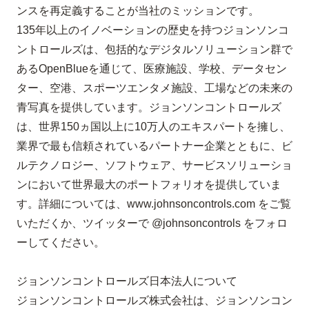
ンスを再定義することが当社のミッションです。
135
年以上のイノベーションの歴史を持つジョンソンコ
ントロールズは、包括的なデジタルソリューション群で
ある
OpenBlue
を通じて、医療施設、学校、データセン
ター、空港、スポーツエンタメ施設、工場などの未来の
青写真を提供しています。ジョンソンコントロールズ
は、世界
150
ヵ国以上に
10
万人のエキスパートを擁し、
業界で最も信頼されているパートナー企業とともに、ビ
ルテクノロジー、ソフトウェア、サービスソリューショ
ンにおいて世界最大のポートフォリオを提供していま
す。詳細については、
www.johnsoncontrols.com
をご覧
いただくか、ツイッターで
@johnsoncontrols
をフォロ
ーしてください。
ジョンソンコントロールズ日本法人について
ジョンソンコントロールズ株式会社は、ジョンソンコン