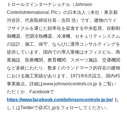
トロールズ
インターナショナル（
Johnson
Controls
International, Plc.
）の日本法人（本社：
東京都
渋谷区、
代表取締役社長：吉田 浩）です。建物のライ
フサイクルを通じた効率化を促進する中央監視、自動制
御機器、空調冷熱機器、冷凍機、セキュリティシステム
の設計、施工、保守、ならびに運用コンサルティングを
提供しています。国内での導入業種はオフィスビル、商
業施設、医療機関、教育機関、スポーツ施設、交通機関
など多岐にわたり、数多くのランドマーク的存在の建物
における施工実績があります。
1971
年
6
月設立。国内
45
事業拠点。詳細は
www.johnsoncontrols.co.jp
をご覧い
ただくか、
Facebook
で
https://www.facebook.com/johnsoncontrols.jp.be/
も
しくは
Twitter
で
@JCI_jp
をフォローしてください。