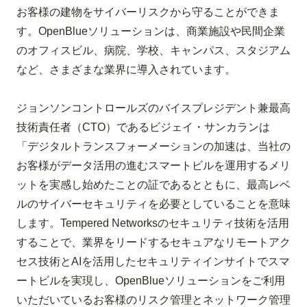
お客様の建物をサイバーリスクから守ることができま
す。
OpenBlue
ソリューションは、商業施設や民間企業
のオフィスビル、病院、学校、キャンパス、スタジアム
など、さまざまな業界に導入されています。
ジョンソンコントロールズのバイスプレジデント兼最高
技術責任者（
CTO
）であるビジェイ・サンカランは
「デジタルトランスフォーメーションの加速は、当社の
お客様がデータ活用の進むスマートビルを運用するメリ
ットを実感し始めたことの証であるとともに、最高レベ
ルのサイバーセキュリティを必要としていることを意味
します。
Tempered Networks
のセキュリティ技術を活用
することで、業界をリードするセキュアなリモートアク
セス技術と
AI
を活用したセキュリティインサイトでスマ
ートビルを実現し、
OpenBlue
ソリューションをご利用
いただいているお客様のリスク管理とネットワーク管理