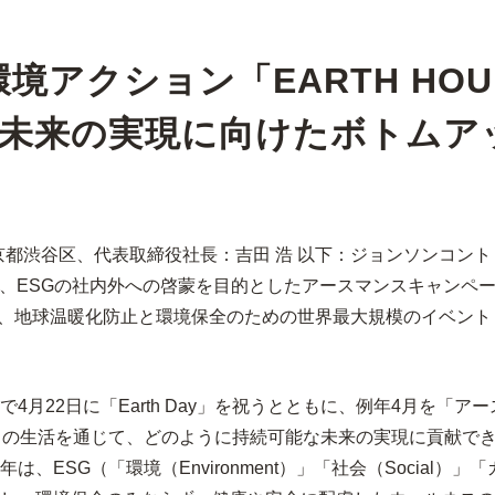
アクション「EARTH HOUR
な未来の実現に向けたボトムア
京都渋谷区、代表取締役社長：吉田 浩 以下：ジョンソンコント
4月、ESGの社内外への啓蒙を目的としたアースマンスキャン
する、地球温暖化防止と環境保全のための世界最大規模のイベント「
22日に「Earth Day」を祝うとともに、例年4月を「アースマ
々の生活を通じて、どのように持続可能な未来の実現に貢献で
SG（「環境（Environment）」「社会（Social）」「ガ