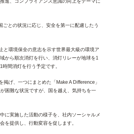
推進、コンプライアンス意識の向上をテーマに
る国ごとの状況に応じ、安全を第一に配慮したう
防止と環境保全の意志を示す世界最大級の環境ア
た地域から順次消灯を行い、消灯リレーが地球を1
ら1時間消灯を行う予定です。
にまとめた「Make A Difference」
どが困難な状況ですが、国を越え、気持ちを一
中に実施した活動の様子を、社内ソーシャルメ
会を提供し、行動変容を促します。