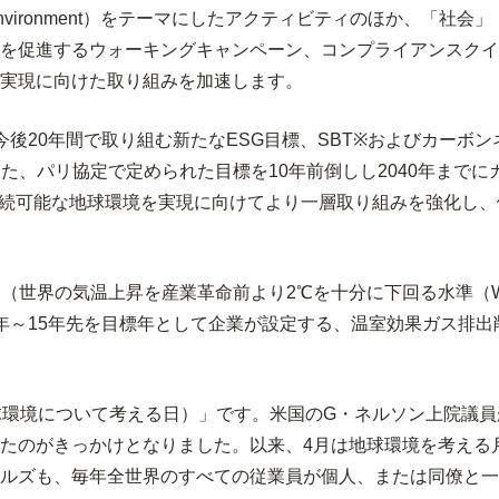
ronment）をテーマにしたアクティビティのほか、「社会」「ガバナ
を促進するウォーキングキャンペーン、コンプライアンスクイズ
実現に向けた取り組みを加速します。
後20年間で取り組む新たなESG目標、SBT※およびカーボ
が共同で設立した、パリ協定で定められた目標を10年前倒しし2040年
加するなど、持続可能な地球環境を実現に向けてより一層取り組みを強
は、パリ協定（世界の気温上昇を産業革命前より2℃を十分に下回る水準（We
年～15年先を目標年として企業が設定する、温室効果ガス排出
ay地球環境について考える日）」です。米国のG・ネルソン上院議
のがきっかけとなりました。以来、4月は地球環境を考える月として
ルズも、毎年全世界のすべての従業員が個人、または同僚と一