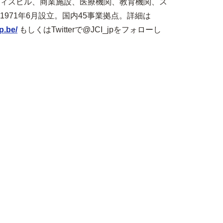
ィスビル、商業施設、医療機関、教育機関、ス
71年6月設立。国内45事業拠点。詳細は
p.be/
もしくはTwitterで@JCI_jpをフォローし