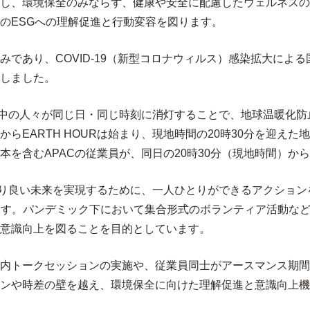
し、環境保全のみならず、健康や安全に配慮したウェルネスの
のESGへの理解促進と行動変容を図ります。
であり、COVID-19（新型コロナウィルス）感染拡大によ
しました。
、世界中の人々が同じ日・同じ時刻に消灯することで、地球温暖化
らEARTH HOURは始まり、現地時間の20時30分を迎え
を含むAPACの従業員が、同日の20時30分（現地時間）か
い未来を実現するために、一人ひとりができるアクションを掲げ、一つ
ます。パンデミック下において集合形式のボランティア活動な
意識向上を図ることを目的としています。
内トークセッションの実施や、従業員同士がアースマンス期間
ンや時差の壁を越え、環境保全に向けた理解促進と意識向上機