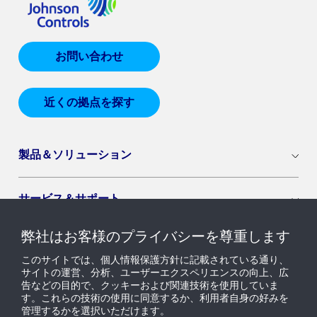
お問い合わせ
近くの拠点を探す
製品＆ソリューション
サービス＆サポート
弊社はお客様のプライバシーを尊重します
導入セグメント
このサイトでは、個人情報保護方針に記載されている通り、
サイトの運営、分析、ユーザーエクスペリエンスの向上、広
告などの目的で、クッキーおよび関連技術を使用していま
ニュース & インサイト
す。これらの技術の使用に同意するか、利用者自身の好みを
管理するかを選択いただけます。