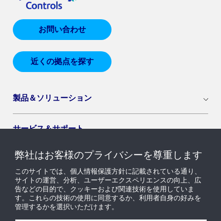
お問い合わせ
近くの拠点を探す
製品＆ソリューション
サービス＆サポート
弊社はお客様のプライバシーを尊重します
導入セグメント
このサイトでは、個人情報保護方針に記載されている通り、
サイトの運営、分析、ユーザーエクスペリエンスの向上、広
告などの目的で、クッキーおよび関連技術を使用していま
ニュース & インサイト
す。これらの技術の使用に同意するか、利用者自身の好みを
管理するかを選択いただけます。
採用情報