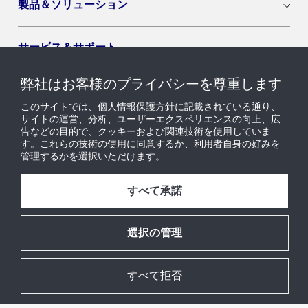
製品＆ソリューション
サービス＆サポート
弊社はお客様のプライバシーを尊重します
導入セグメント
このサイトでは、個人情報保護方針に記載されている通り、
サイトの運営、分析、ユーザーエクスペリエンスの向上、広
告などの目的で、クッキーおよび関連技術を使用していま
ニュース & インサイト
す。これらの技術の使用に同意するか、利用者自身の好みを
管理するかを選択いただけます。
採用情報
すべて承諾
当社について
選択の管理
すべて拒否
© 2026 Johnson Controls. All Rights Reserved.